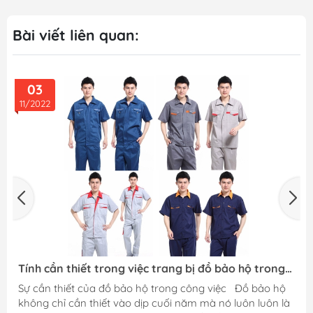
Bài viết liên quan:
02
11/2022
ng việc trang bị đồ bảo hộ trong
Văn Phòng Phẩm Uy T
ăm!
ồ bảo hộ trong công việc Đồ bảo hộ
Văn phòng phẩm là gì?
 vào dịp cuối năm mà nó luôn luôn là
phẩm phục vụ cho các 