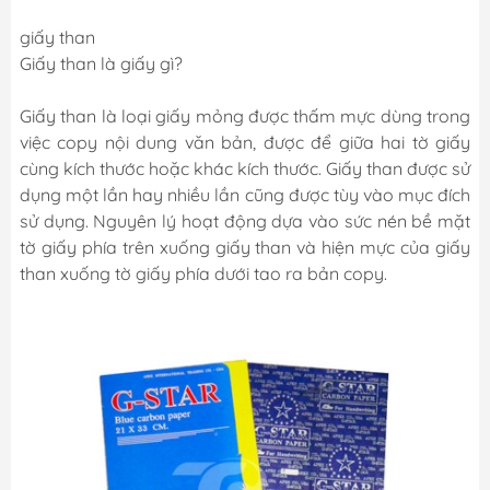
giấy than
Giấy than là giấy gì?
Giấy than là loại giấy mỏng được thấm mực dùng trong
việc copy nội dung văn bản, được để giữa hai tờ giấy
cùng kích thước hoặc khác kích thước. Giấy than được sử
dụng một lần hay nhiều lần cũng được tùy vào mục đích
sử dụng. Nguyên lý hoạt động dựa vào sức nén bề mặt
tờ giấy phía trên xuống giấy than và hiện mực của giấy
than xuống tờ giấy phía dưới tao ra bản copy.