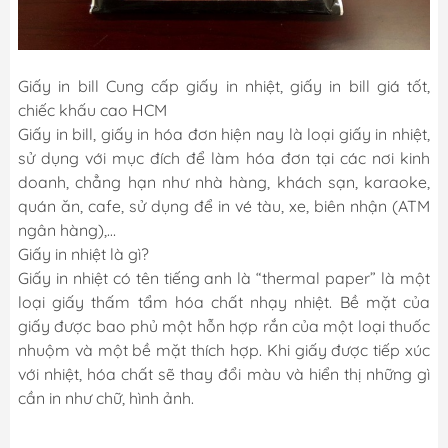
Giấy in bill
Cung cấp giấy in nhiệt, giấy in bill giá tốt,
chiếc khấu cao HCM
Giấy in bill, giấy in hóa đơn hiện nay là loại giấy in nhiệt,
sử dụng với mục đích để làm hóa đơn tại các nơi kinh
doanh, chẳng hạn như nhà hàng, khách sạn, karaoke,
quán ăn, cafe, sử dụng để in vé tàu, xe, biên nhận (ATM
ngân hàng),…
Giấy in nhiệt là gì?
Giấy in nhiệt có tên tiếng anh là “thermal paper” là một
loại giấy thấm tẩm hóa chất nhạy nhiệt. Bề mặt của
giấy được bao phủ một hỗn hợp rắn của một loại thuốc
nhuộm và một bề mặt thích hợp. Khi giấy được tiếp xúc
với nhiệt, hóa chất sẽ thay đổi màu và hiển thị những gì
cần in như chữ, hình ảnh.