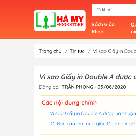
Sách Giáo
Qu
Khoa
n
Trang chủ
/
Tin tức
/
Vì sao Giấy in Dou
Vì sao Giấy in Double A được
Đăng bởi:
TRẦN PHONG - 05/06/2020
Các nội dung chính
Vì sao Giấy in Double A được ưa chuộ
Bạn cần tìm mua giấy Double A giá