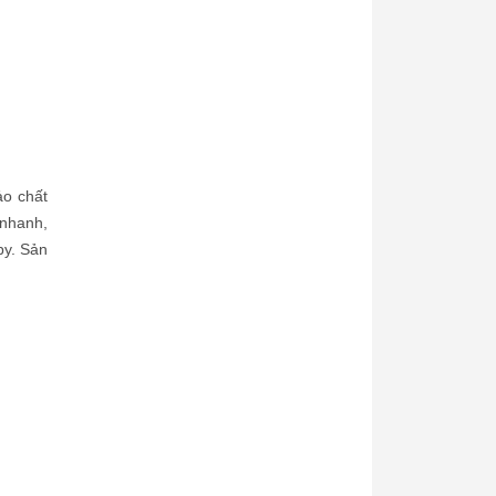
ảo chất
 nhanh,
py. Sản