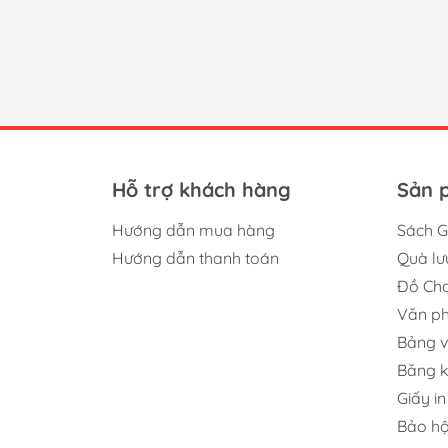
người dùng trên toàn thế giới yêu
những loại s
thích.
băng 
công
một l
kế nh
màu s
Hỗ trợ khách hàng
Sản 
Hướng dẫn mua hàng
Sách G
Hướng dẫn thanh toán
Quà lư
Đồ Chơ
Văn p
Bảng v
Băng 
Giấy in
Bảo hộ