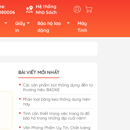
ne:
Hệ thống
080006
Nhà Sách
Giấy
Bảo hộ lao
Máy
in
động
Tính
BÀI VIẾT MỚI NHẤT
Các sản phẩm bút thông dụng đến từ
thương hiệu BAOKE
Phân loại băng keo thông dụng hiện
nay
Tính cần thiết trong việc trang bị đồ
bảo hộ trong những dịp cuối năm!
Văn Phòng Phẩm Uy Tín, Chất lượng