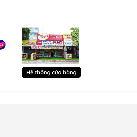
lòng với nhà sách Hà My và sẽ giới thiệu cho
a tôi.
Hệ thống cửa hàng