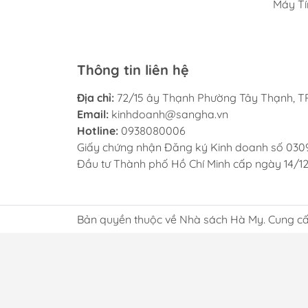
Máy Tí
Thông tin liên hệ
Địa chỉ:
72/15 ây Thạnh Phường Tây Thạnh, TP
Email:
kinhdoanh@sangha.vn
Hotline:
0938080006
Giấy chứng nhận Đăng ký Kinh doanh số 030
Đầu tư Thành phố Hồ Chí Minh cấp ngày 14/1
Bản quyền thuộc về Nhà sách Hà My. Cung cấ