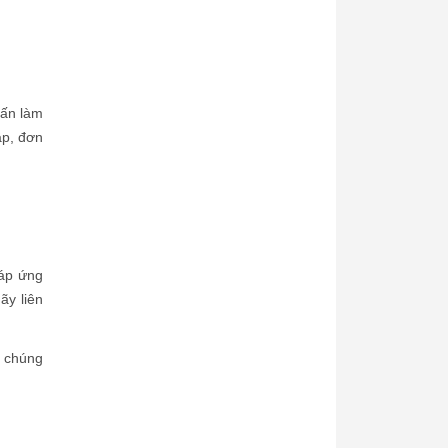
 ấn làm
ập, đơn
đáp ứng
ãy liên
i chúng