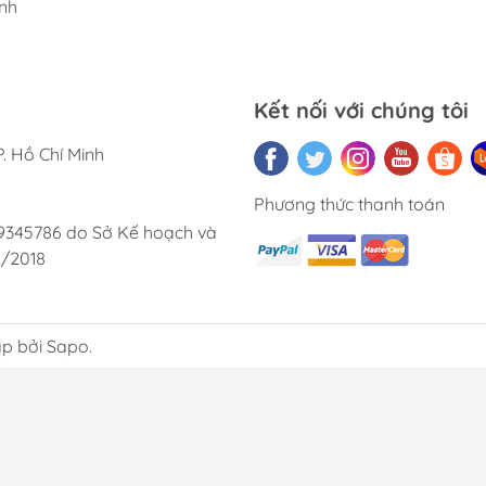
nh
rất hài 
bạn bè củ
Kết nối với chúng tôi
. Hồ Chí Minh
Phương thức thanh toán
9345786 do Sở Kế hoạch và
2/2018
p bởi Sapo.