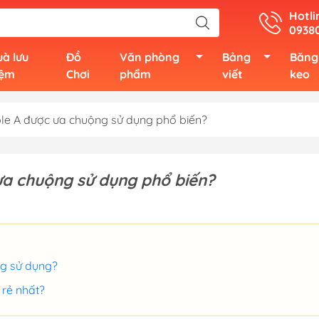
Hotli
0938
à lưu
Đồ
Văn phòng
Bảng
Băng
iệm
Chơi
phẩm
viết
keo
ble A được ưa chuộng sử dụng phổ biến?
 ưa chuộng sử dụng phổ biến?
ng sử dụng?
 rẻ nhất?