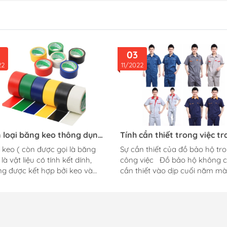
03
22
11/2022
 loại băng keo thông dụng
Tính cần thiết trong việc t
 nay
bị đồ bảo hộ trong những d
keo ( còn được gọi là băng
Sự cần thiết của đồ bảo hộ tr
cuối năm!
là vật liệu có tính kết dính,
công việc Đồ bảo hộ không c
g được kết hợp bởi keo và
cần thiết vào dịp cuối năm mà
ật liệu khác dai mềm để tạo
nó luôn luôn là thứ quan trọn
. Băn dình hiện nay được
người lao động bất kể trong th
ra rất nhiều loại và mỗi loại lại
gian nào. Ở đây chúng ta sẽ b
ông dụng khác nhau. Dựa vào
việc tại sao nên mua đồ bảo h
liệu người ta thường phân ra
động vào những dịp cuối năm