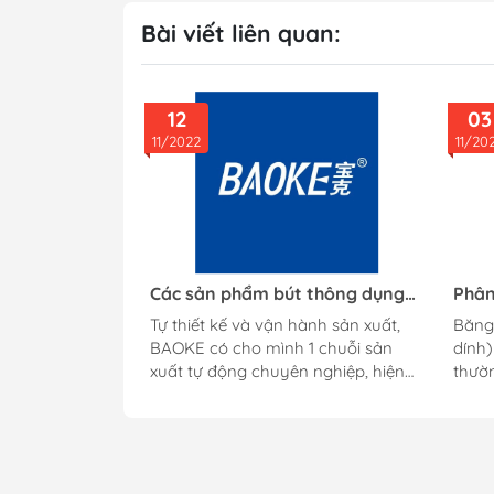
Bài viết liên quan:
12
03
11/2022
11/20
Các sản phẩm bút thông dụng
Phân
đến từ thương hiệu BAOKE
hiện
Tự thiết kế và vận hành sản xuất,
Băng 
BAOKE có cho mình 1 chuỗi sản
dính) 
xuất tự động chuyên nghiệp, hiện
thườn
đại. Cho ra các sản phẩm bút chất
một v
lượng, với đầu bút di chuyển êm ái,
thành
mềm mịn, nét bút thanh và đều
phân 
mực. Cho người cầm 1 cảm giác
có c
viết mới lạ. Từ đó BAOKE đã được
chất 